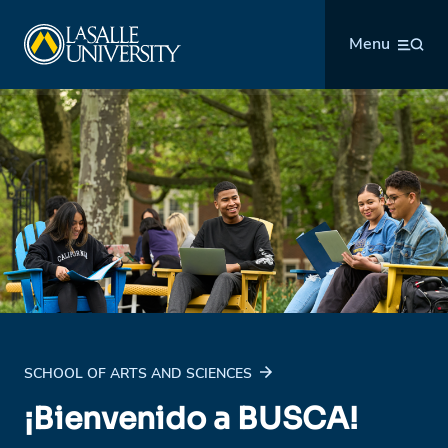
Skip
La Salle University
to
Menu
content
SCHOOL OF ARTS AND SCIENCES
¡Bienvenido a BUSCA!